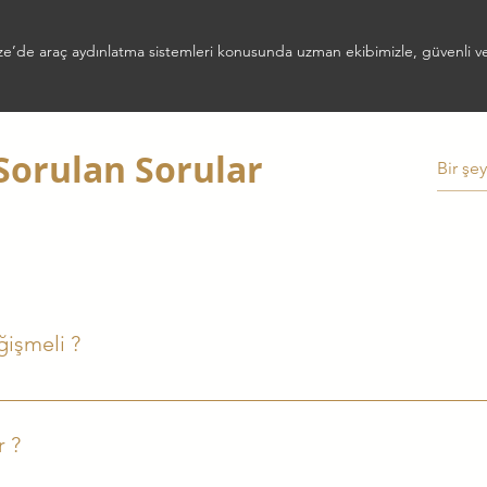
’de araç aydınlatma sistemleri konusunda uzman ekibimizle, güvenli ve 
Sorulan Sorular
işmeli ?
 kaybedebilir. Genellikle 2 yılda bir veya ışık şiddeti azaldığınd
trol ettirebilirsiniz.
r ?