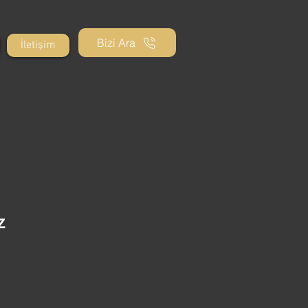
Bizi Ara
İletişim
z