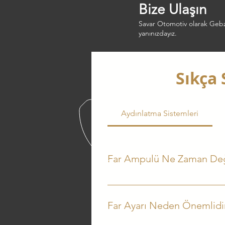
Bize Ulaşın
Savar Otomotiv olarak Gebze
yanınızdayız.
Sıkça 
Aydınlatma Sistemleri
Far Ampulü Ne Zaman Değ
Far ampulleri zamanla parlaklığını
Oto Servis'te farlarınız ücretsiz kon
Far Ayarı Neden Önemlidi