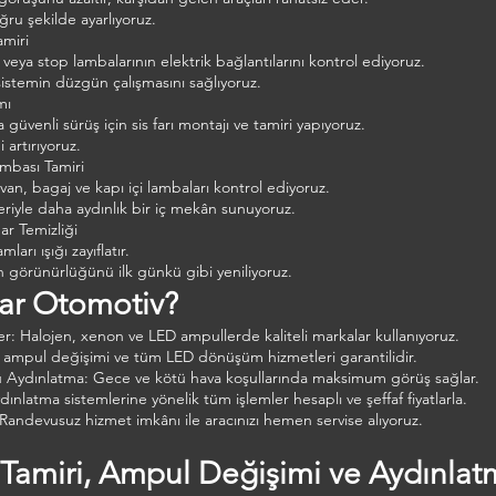
oğru şekilde ayarlıyoruz.
amiri
 veya stop lambalarının elektrik bağlantılarını kontrol ediyoruz.
 sistemin düzgün çalışmasını sağlıyoruz.
mı
a güvenli sürüş için sis farı montajı ve tamiri yapıyoruz.
 artırıyoruz.
mbası Tamiri
avan, bagaj ve kapı içi lambaları kontrol ediyoruz.
riyle daha aydınlık bir iç mekân sunuyoruz.
r Temizliği
arı ışığı zayıflatır.
zın görünürlüğünü ilk günkü gibi yeniliyoruz.
ar Otomotiv?
er: Halojen, xenon ve LED ampullerde kaliteli markalar kullanıyoruz.
arı, ampul değişimi ve tüm LED dönüşüm hizmetleri garantilidir.
u Aydınlatma: Gece ve kötü hava koşullarında maksimum görüş sağlar.
dınlatma sistemlerine yönelik tüm işlemler hesaplı ve şeffaf fiyatlarla.
andevusuz hizmet imkânı ile aracınızı hemen servise alıyoruz.
Tamiri, Ampul Değişimi ve Aydınlatma