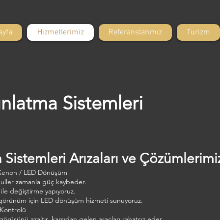
ayfa
Hizmetlerimiz
Referanslarımız
Turizm
nlatma Sistemleri
 Sistemleri Arızaları ve Çözümlerimi
 Xenon / LED Dönüşüm
uller zamanla güç kaybeder.
 ile değiştirme yapıyoruz.
görünüm için LED dönüşüm hizmeti sunuyoruz.
 Kontrolü
 görüşünü azaltır, karşıdan gelen araçları rahatsız eder.