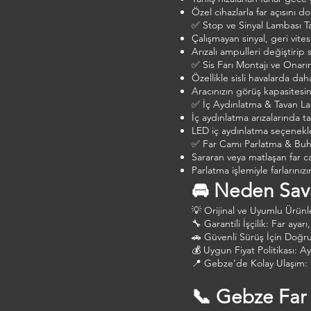
Özel cihazlarla far açısını d
✅ Stop ve Sinyal Lambası T
Çalışmayan sinyal, geri vites
Arızalı ampulleri değiştirip
✅ Sis Farı Montajı ve Onarı
Özellikle sisli havalarda dah
Aracınızın görüş kapasitesini
✅ İç Aydınlatma & Tavan La
İç aydınlatma arızalarında t
LED iç aydınlatma seçenekle
✅ Far Camı Parlatma & Buha
Sararan veya matlaşan far caml
Parlatma işlemiyle farlarını
🚘 Neden Sav
💡 Orijinal ve Uyumlu Ürünl
🔧 Garantili İşçilik: Far ay
🚗 Güvenli Sürüş İçin Doğr
💰 Uygun Fiyat Politikası: Ay
📍 Gebze’de Kolay Ulaşım: R
📞 Gebze Far 