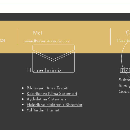
rüşünüz azalır veya karşıdan gelen sürücülerin gözünü rahatsız 
iki durumda trafikte tehlike oluşturmaktadır. Far ayarının düzenli 
Ç
Mail
424
Pazarte
savar@savarotomotiv.com
E
Hizmetlerimiz
BİZ
Sulta
Sanay
Bilgisayarlı Arıza Tespiti
Gebz
Kalorifer ve Klima Sistemleri
Aydınlatma Sistemleri
Elektrik ve Elektronik Sistemler
Yol Yardım Hizmeti