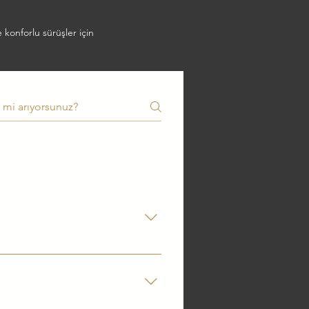
konforlu sürüşler için
a değiştirilmelidir. Gebze Emayti