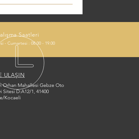
edecek açı ve ışık şiddetinden
olarak kontrol edilmesi trafik
alışma Saatleri
si - Cumartesi : 08.00 - 19.00
E ULAŞIN
n Orhan Mahallesi Gebze Oto
i Sitesi D:A12/1, 41400
e/Kocaeli