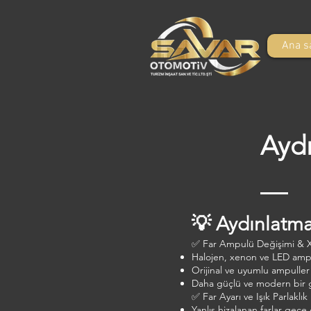
Ana s
Aydı
💡 Aydınlatma
✅ Far Ampulü Değişimi &
Halojen, xenon ve LED amp
Orijinal ve uyumlu ampuller
Daha güçlü ve modern bir 
✅ Far Ayarı ve Işık Parlaklık
Yanlış hizalanan farlar gece