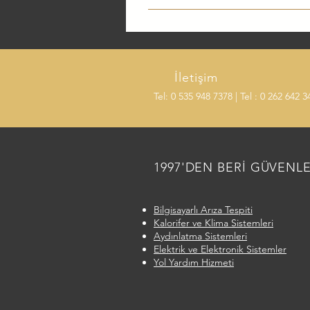
Far ayarınız bozuk olursa gece gö
dolayı rahatsız edebilirsiniz. Her 
güvenliği açısından önemlidir.
İletişim
Tel: 0 535 948 7378 | Tel : 0 262 642 3
1997'DEN BERİ GÜVENL
Bilgisayarlı Arıza Tespiti
Kalorifer ve Klima Sistemleri
Aydınlatma Sistemleri
Elektrik ve Elektronik Sistemler
Yol Yardım Hizmeti