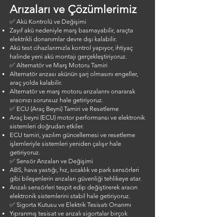
Arızaları ve Çözümlerimiz
✅ Akü Kontrolü ve Değişimi
Zayıf akü nedeniyle marş basmayabilir, araçta
elektrikli donanımlar devre dışı kalabilir.
Akü test cihazlarımızla kontrol yapıyor, ihtiyaç
halinde yeni akü montajı gerçekleştiriyoruz.
✅ Alternatör ve Marş Motoru Tamiri
Alternatör arızası akünün şarj olmasını engeller,
araç yolda kalabilir.
Alternatör ve marş motoru arızalarını onararak
aracınızı sorunsuz hale getiriyoruz.
✅ ECU (Araç Beyni) Tamiri ve Resetleme
Araç beyni (ECU) motor performansı ve elektronik
sistemleri doğrudan etkiler.
ECU tamiri, yazılım güncellemesi ve resetleme
işlemleriyle sistemleri yeniden çalışır hale
getiriyoruz.
✅ Sensör Arızaları ve Değişimi
ABS, hava yastığı, hız, sıcaklık ve park sensörleri
gibi bileşenlerin arızaları güvenliği tehlikeye atar.
Arızalı sensörleri tespit edip değiştirerek aracın
elektronik sistemlerini stabil hale getiriyoruz.
✅ Sigorta Kutusu ve Elektrik Tesisatı Onarımı
Yıpranmış tesisat ve arızalı sigortalar birçok