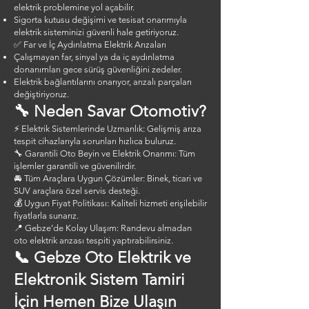
elektrik problemine yol açabilir.
Sigorta kutusu değişimi ve tesisat onarımıyla
elektrik sisteminizi güvenli hale getiriyoruz.
✅ Far ve İç Aydınlatma Elektrik Arızaları
Çalışmayan far, sinyal ya da iç aydınlatma
donanımları gece sürüş güvenliğini zedeler.
Elektrik bağlantılarını onarıyor, arızalı parçaları
değiştiriyoruz.
🔧 Neden Savar Otomotiv?
⚡ Elektrik Sistemlerinde Uzmanlık: Gelişmiş arıza
tespit cihazlarıyla sorunları hızlıca buluruz.
🔧 Garantili Oto Beyin ve Elektrik Onarımı: Tüm
işlemler garantili ve güvenilirdir.
🚘 Tüm Araçlara Uygun Çözümler: Binek, ticari ve
SUV araçlara özel servis desteği.
💰 Uygun Fiyat Politikası: Kaliteli hizmeti erişilebilir
fiyatlarla sunarız.
📍 Gebze’de Kolay Ulaşım: Randevu almadan
oto elektrik arızası tespiti yaptırabilirsiniz.
📞 Gebze Oto Elektrik ve
Elektronik Sistem Tamiri
İçin Hemen Bize Ulaşın